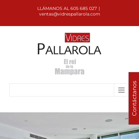
LLÁMANOS AL 605 685 027
|
ventas@vidrespallarola.com
Contáctanos