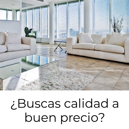
Aprovecha el Programa de Ayudas
¿Buscas calidad a
de la Generalitat. Nosotros te
asesoramos
buen precio?