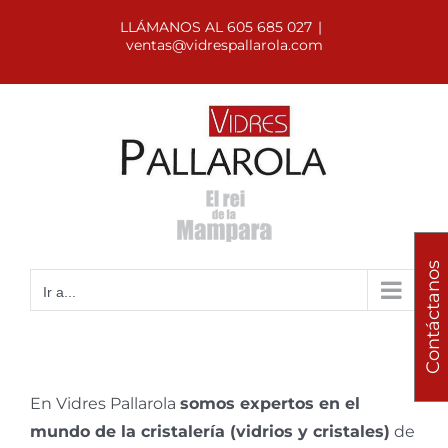
Saltar
LLÁMANOS AL 605 685 027
|
al
ventas@vidrespallarola.com
contenido
Contáctanos
Ir a...
En Vidres Pallarola
somos expertos en el
mundo de la cristalería (vidrios y cristales)
de