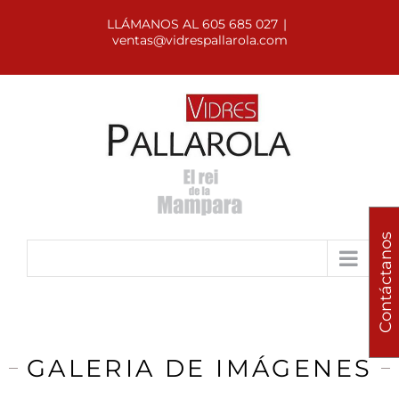
LLÁMANOS AL 605 685 027
|
ventas@vidrespallarola.com
Contáctanos
GALERIA DE IMÁGENES