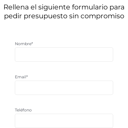
¿Buscas calidad a
buen precio?
Rellena el siguiente formulario para
pedir presupuesto sin compromiso
Descubre todas las posibilidades que
podemos realizar con el vidrio y cristal
Nombre*
Email*
Teléfono