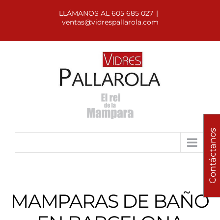
LLÁMANOS AL 605 685 027
|
ventas@vidrespallarola.com
Contáctanos
MAMPARAS DE BAÑO