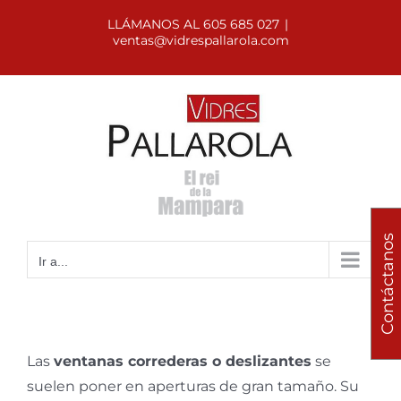
Saltar
LLÁMANOS AL 605 685 027
|
al
ventas@vidrespallarola.com
contenido
Contáctanos
Ir a...
Las
ventanas correderas o deslizantes
se
suelen poner en aperturas de gran tamaño. Su