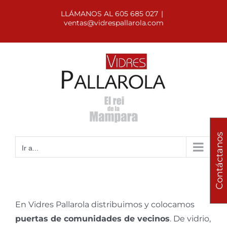
Saltar
LLÁMANOS AL 605 685 027
|
al
ventas@vidrespallarola.com
contenido
Contáctanos
Ir a...
En Vidres Pallarola distribuimos y colocamos
puertas de comunidades de vecinos
. De vidrio,