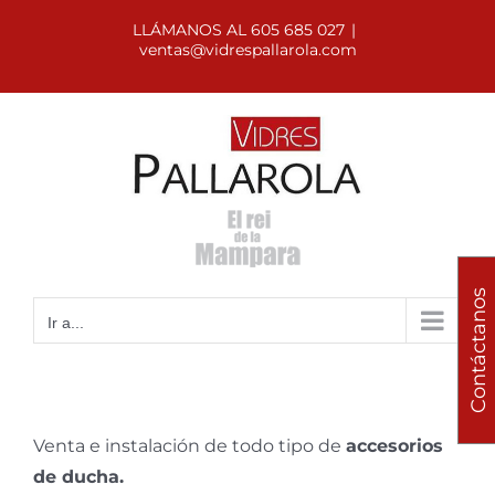
Saltar
LLÁMANOS AL 605 685 027
|
al
ventas@vidrespallarola.com
contenido
Contáctanos
Ir a...
Venta e instalación de todo tipo de
accesorios
de ducha.