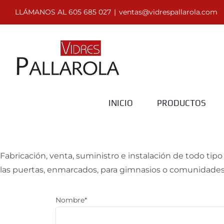
Saltar
LLÁMANOS AL 605 685 027
|
ventas@vidrespallarola.com
al
contenido
INICIO
PRODUCTOS
Fabricación, venta, suministro e instalación de todo tip
las puertas, enmarcados, para gimnasios o comunidades 
Nombre*