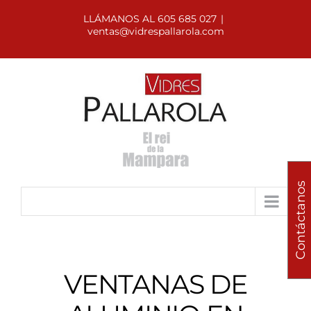
LLÁMANOS AL 605 685 027
|
ventas@vidrespallarola.com
Contáctanos
VENTANAS DE